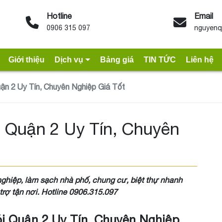
Hotline
Email
0906 315 097
nguyenq
Giới thiệu
Dịch vụ
Bảng giá
TIN TỨC
Liên hệ
ận 2 Uy Tín, Chuyên Nghiệp Giá Tốt
i Quận 2 Uy Tín, Chuyên
nghiệp, làm sạch nhà phố, chung cư, biệt thự nhanh
 trợ tận nơi. Hotline 0906.315.097
i Quận 2 Uy Tín, Chuyên Nghiệp,