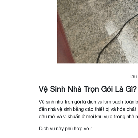
lau
Vệ Sinh Nhà Trọn Gói Là Gì?
Vệ sinh nhà trọn gói là dịch vụ làm sạch toà
đến nhà vệ sinh bằng các thiết bị và hóa chất 
dầu mỡ và vi khuẩn ở mọi khu vực trong nhà 
Dịch vụ này phù hợp với: