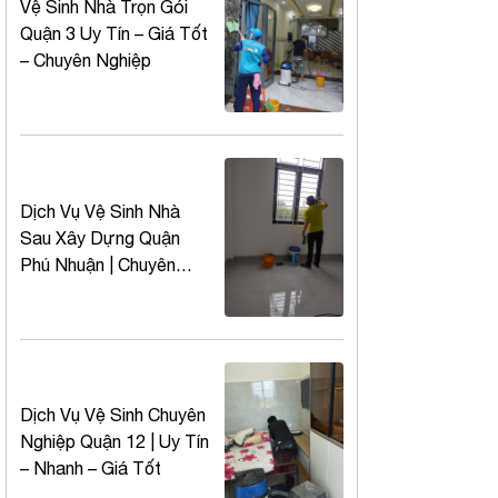
Vệ Sinh Nhà Trọn Gói
Quận 3 Uy Tín – Giá Tốt
– Chuyên Nghiệp
Dịch Vụ Vệ Sinh Nhà
Sau Xây Dựng Quận
Phú Nhuận | Chuyên
Nghiệp – Nhanh – Giá
Rẻ
Dịch Vụ Vệ Sinh Chuyên
Nghiệp Quận 12 | Uy Tín
– Nhanh – Giá Tốt