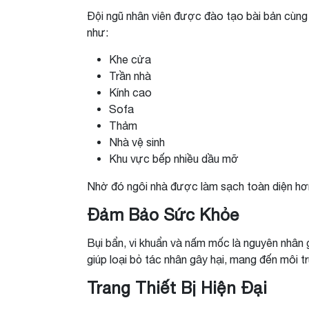
Đội ngũ nhân viên được đào tạo bài bản cùng 
như:
Khe cửa
Trần nhà
Kính cao
Sofa
Thảm
Nhà vệ sinh
Khu vực bếp nhiều dầu mỡ
Nhờ đó ngôi nhà được làm sạch toàn diện hơn
Đảm Bảo Sức Khỏe
Bụi bẩn, vi khuẩn và nấm mốc là nguyên nhân g
giúp loại bỏ tác nhân gây hại, mang đến môi t
Trang Thiết Bị Hiện Đại