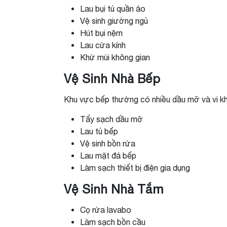
Lau bụi tủ quần áo
Vệ sinh giường ngủ
Hút bụi nệm
Lau cửa kính
Khử mùi không gian
Vệ Sinh Nhà Bếp
Khu vực bếp thường có nhiều dầu mỡ và vi kh
Tẩy sạch dầu mỡ
Lau tủ bếp
Vệ sinh bồn rửa
Lau mặt đá bếp
Làm sạch thiết bị điện gia dụng
Vệ Sinh Nhà Tắm
Cọ rửa lavabo
Làm sạch bồn cầu