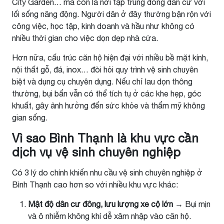
City Garden… mà còn là nơi tập trung đông dân cư với
lối sống năng động. Người dân ở đây thường bận rộn với
công việc, học tập, kinh doanh và hầu như không có
nhiều thời gian cho việc dọn dẹp nhà cửa.
Hơn nữa, cấu trúc căn hộ hiện đại với nhiều bề mặt kính,
nội thất gỗ, đá, inox… đòi hỏi quy trình vệ sinh chuyên
biệt và dụng cụ chuyên dụng. Nếu chỉ lau dọn thông
thường, bụi bẩn vẫn có thể tích tụ ở các khe hẹp, góc
khuất, gây ảnh hưởng đến sức khỏe và thẩm mỹ không
gian sống.
Vì sao Bình Thạnh là khu vực cần
dịch vụ vệ sinh chuyên nghiệp
Có 3 lý do chính khiến nhu cầu vệ sinh chuyên nghiệp ở
Bình Thạnh cao hơn so với nhiều khu vực khác:
Mật độ dân cư đông, lưu lượng xe cộ lớn
→ Bụi mịn
và ô nhiễm không khí dễ xâm nhập vào căn hộ.