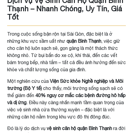
Dịch Vụ Vệ Sinh Căn Hộ Quận Bình
Thạnh – Nhanh Chóng, Uy Tín, Giá
Tốt
Trong cuộc sống bận rộn tại Sài Gòn, đặc biệt là ở
những khu vực sầm uất như
quận Bình Thạnh
, việc giữ
cho căn hộ luôn sạch sẽ, gọn gàng là một thách thức
không nhỏ. Từ bụi bẩn do xe cộ, khí thải, đến các vết
bám trong bếp, nhà tắm – tất cả đều ảnh hưởng đến sức
khỏe và chất lượng sống của gia đình.
Một nghiên cứu của
Viện Sức khỏe Nghề nghiệp và Môi
trường (Bộ Y tế)
cho thấy, môi trường sống sạch sẽ có
thể giảm đến
40% nguy cơ mắc các bệnh đường hô hấp
và dị ứng
. Điều này càng nhấn mạnh tầm quan trọng của
việc vệ sinh nhà cửa thường xuyên – đặc biệt là với
những căn hộ nằm trong khu vực đô thị đông đúc.
Đó là lý do dịch vụ
vệ sinh căn hộ quận Bình Thạnh
ra đời