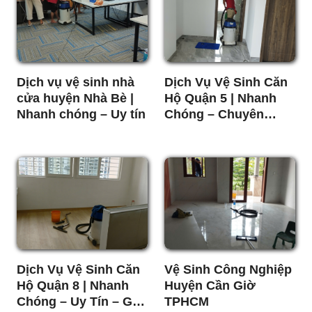
Dịch vụ vệ sinh nhà
Dịch Vụ Vệ Sinh Căn
cửa huyện Nhà Bè |
Hộ Quận 5 | Nhanh
Nhanh chóng – Uy tín
Chóng – Chuyên
Nghiệp
Dịch Vụ Vệ Sinh Căn
Vệ Sinh Công Nghiệp
Hộ Quận 8 | Nhanh
Huyện Cần Giờ
Chóng – Uy Tín – Giá
TPHCM