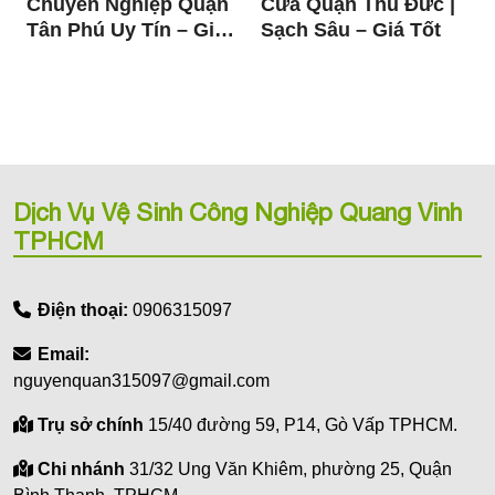
Chuyên Nghiệp Quận
Cửa Quận Thủ Đức |
Tân Phú Uy Tín – Giá
Sạch Sâu – Giá Tốt
Tốt
Dịch Vụ Vệ Sinh Công Nghiệp Quang Vinh
TPHCM
Điện thoại:
0906315097
Email:
nguyenquan315097@gmail.com
Trụ sở chính
15/40 đường 59, P14, Gò Vấp TPHCM.
Chi nhánh
31/32 Ung Văn Khiêm, phường 25, Quận