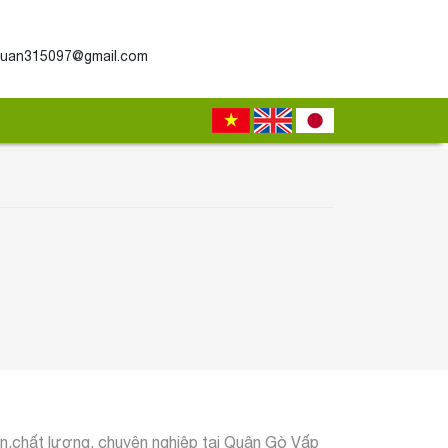
uan315097@gmail.com
tín,chất lượng, chuyên nghiệp tại Quận Gò Vấp