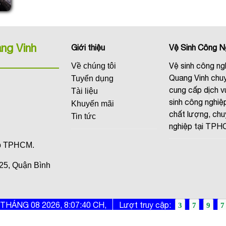
ng Vinh
Giới thiệu
Vệ Sinh Công N
Vệ sinh công ng
Về chúng tôi
Quang Vinh chu
Tuyển dụng
cung cấp dịch v
Tài liệu
sinh công nghiệp
Khuyến mãi
chất lượng, ch
Tin tức
nghiệp tại TPH
ấp TPHCM.
25, Quận Bình
 THÁNG 08 2026,
8:07:40 CH,
Lượt truy cập:
3
7
9
7