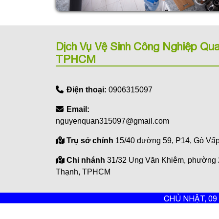
Dịch Vụ Vệ Sinh Công Nghiệp Qua
TPHCM
Điện thoại:
0906315097
Email:
nguyenquan315097@gmail.com
Trụ sở chính
15/40 đường 59, P14, Gò V
Chi nhánh
31/32 Ung Văn Khiêm, phường 
Thạnh, TPHCM
CHỦ NHẬT, 09