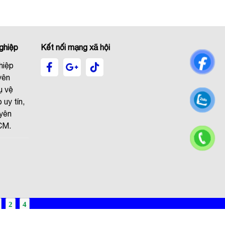
ghiệp
Kết nối mạng xã hội
hiệp
yên
ụ vệ
 uy tín,
uyên
CM.
2
4