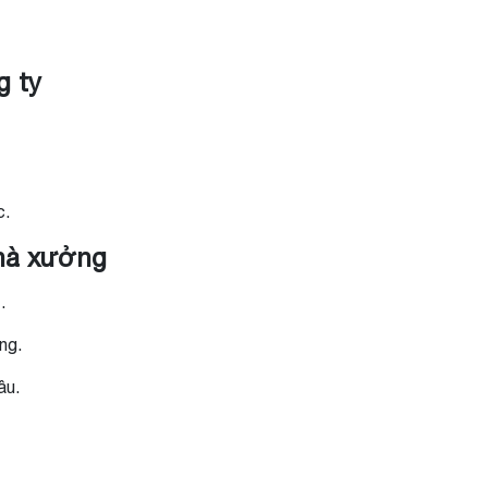
g ty
c.
nhà xưởng
.
ng.
ầu.