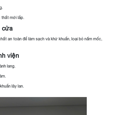
g.
 thất mới lắp.
m cửa
hất an toàn để làm sạch và khử khuẩn, loại bỏ nấm mốc,
nh viện
ành lang.
ám.
huẩn lây lan.