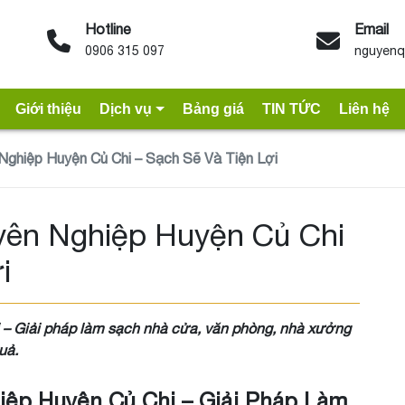
Hotline
Email
0906 315 097
nguyenq
Giới thiệu
Dịch vụ
Bảng giá
TIN TỨC
Liên hệ
Nghiệp Huyện Củ Chi – Sạch Sẽ Và Tiện Lợi
yên Nghiệp Huyện Củ Chi
i
 – Giải pháp làm sạch nhà cửa, văn phòng, nhà xưởng
uả.
iệp Huyện Củ Chi – Giải Pháp Làm