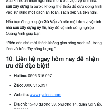
Sau khi hoàn thiện ngôi nhà mơ ước, việc
vệ sinh nhà
sau xây dựng
là bước không thể thiếu để đưa công trình
vào sử dụng một cách an toàn, sạch đẹp và tiện nghi.
Nếu bạn đang ở
quận Gò Vấp
và cần một đơn vị
vệ sinh
nhà sau xây dựng uy tín
, hãy để vệ sinh công nghiệp
Quang Vinh giúp bạn:
“Biến căn nhà mới thành không gian sống sạch sẽ, trong
lành và tràn đầy năng lượng.”
10. Liên hệ ngay hôm nay để nhận
ưu đãi đặc biệt!
Hotline:
0906.315.097
Zalo:
0906.315.097
Website:
www.qvclean.com
Địa chỉ:
15/40 đường 59, phường 14, quận Gò Vấp,