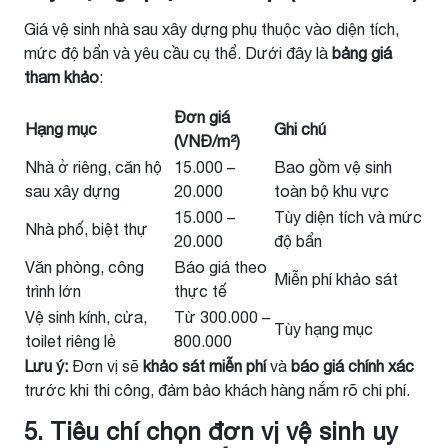
Giá vệ sinh nhà sau xây dựng phụ thuộc vào diện tích,
mức độ bẩn và yêu cầu cụ thể. Dưới đây là
bảng giá
tham khảo
:
Đơn giá
Hạng mục
Ghi chú
(VNĐ/m²)
Nhà ở riêng, căn hộ
15.000 –
Bao gồm vệ sinh
sau xây dựng
20.000
toàn bộ khu vực
15.000 –
Tùy diện tích và mức
Nhà phố, biệt thự
20.000
độ bẩn
Văn phòng, công
Báo giá theo
Miễn phí khảo sát
trình lớn
thực tế
Vệ sinh kính, cửa,
Từ 300.000 –
Tùy hạng mục
toilet riêng lẻ
800.000
Lưu ý:
Đơn vị sẽ
khảo sát miễn phí
và
báo giá chính xác
trước khi thi công, đảm bảo khách hàng nắm rõ chi phí.
5. Tiêu chí chọn đơn vị vệ sinh uy