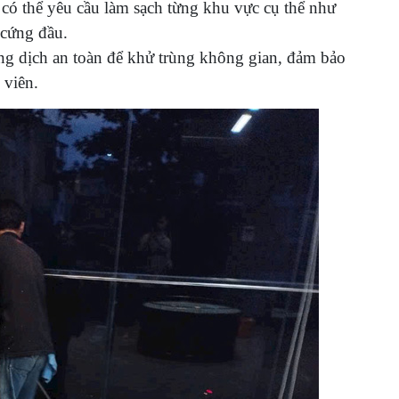
ó thể yêu cầu làm sạch từng khu vực cụ thể như
 cứng đầu.
g dịch an toàn để khử trùng không gian, đảm bảo
 viên.