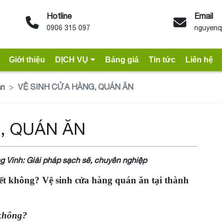
Hotline
Email
0906 315 097
nguyenq
Giới thiệu
DỊCH VỤ
Bảng giá
Tin tức
Liên hệ
ăn
VỆ SINH CỬA HÀNG, QUÁN ĂN
, QUÁN ĂN
g Vinh: Giải pháp sạch sẽ, chuyên nghiệp
iết không? Vệ sinh cửa hàng quán ăn tại thành
 không?